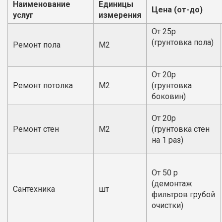
Наименование
Единицы
Цена (от-до)
услуг
измерения
От 25р
(грунтовка пола)
Ремонт пола
М2
От 20р
Ремонт потолка
М2
(грунтовка
боковин)
От 20р
Ремонт стен
М2
(грунтовка стен
на 1 раз)
От 50 р
(демонтаж
Сантехника
шт
фильтров грубой
очистки)