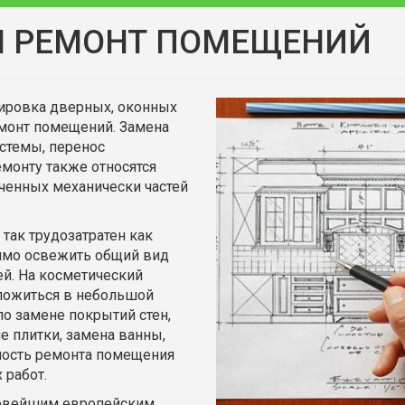
М РЕМОНТ ПОМЕЩЕНИЙ
нировка дверных, оконных
емонт помещений. Замена
истемы, перенос
монту также относятся
ченных механически частей
так трудозатратен как
димо освежить общий вид
ей. На косметический
ложиться в небольшой
о замене покрытий стен,
ие плитки, замена ванны,
мость ремонта помещения
 работ.
новейшим европейским