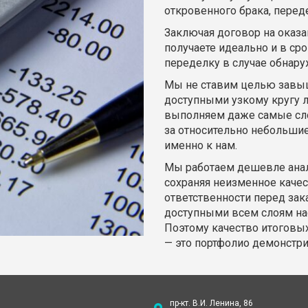
откровенного брака, перед
Заключая договор на оказа
получаете идеально и в ср
переделку в случае обнару
Мы не ставим целью завыш
доступными узкому кругу 
выполняем даже самые сл
за относительно небольши
именно к нам.
Мы работаем дешевле анал
сохраняя неизменное качес
ответственности перед зак
доступными всем слоям на
Поэтому качество итоговых
— это портфолио демонстр
пр-кт. В.И. Ленина, 86