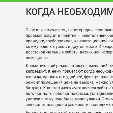
КОГДА НЕОБХОДИ
Снос или замена стен, перегородок, перепла
проемов входит в понятие — капитальный р
проводки, трубопровода, канализационной с
коммунальных узлов в другое место. К капре
восстановительные работы ветхих или испор
помещения.
Косметический ремонт жилых помещений не 
капремонт. К нему прибегают когда необхо
жилища, сделать его удобней, функциональн
ремонт помещения цена не высока, можно у
бюджет. К косметическим относятся работы п
потолка, пола, побелка, покраска, укладыван
унитаза и тому подобные манипуляции. Стои
зависит от площади и сложности проводимых
Евроремонт — это работы проведенные по 